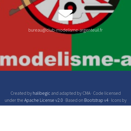
bureau@club-modelisme-argenteuil.fr
Created by
halibegic
and adapted by CMA · Code licensed
under the
Apache License v2.0
· Based on
Bootstrap v4
· Icons by
Font Awesome
·
GitHub
·
Buy Me a Game
Credit images to www.google.com, CMA