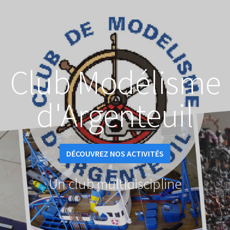
Club Modélisme
d'Argenteuil
DÉCOUVREZ NOS ACTIVITÉS
Un club multidiscipline